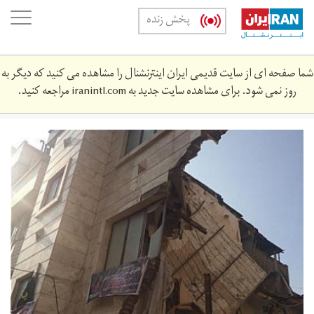
Skip
oggle
پخش زنده
to
ation
main
content
شما صفحه ای از سایت قدیمی ایران اینترنشنال را مشاهده می کنید که دیگر به
روز نمی شود. برای مشاهده سایت جدید به
iranintl.com
مراجعه کنید.
13951126161835178100092710.jpg