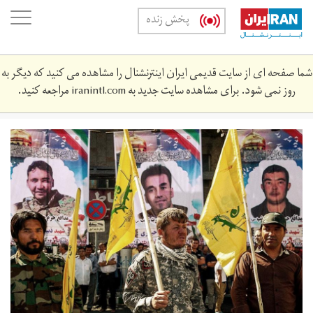
Skip
oggle
پخش زنده
to
ation
main
content
شما صفحه ای از سایت قدیمی ایران اینترنشنال را مشاهده می کنید که دیگر به
روز نمی شود. برای مشاهده سایت جدید به
iranintl.com
مراجعه کنید.
f-
4664636045634653-
2.jpg