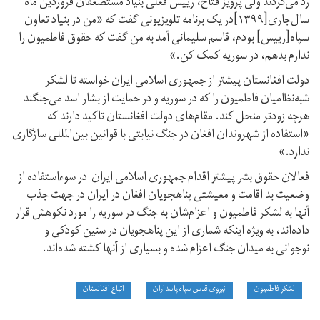
رد می‌کردند ولی پرویز فتاح، رییس فعلی بنیاد مستضعفان فروردین ماه
سال‌جاری[۱۳۹۹]در یک برنامه تلویزیونی گفت که «من در بنیاد تعاون
سپاه[رییس] بودم، قاسم سلیمانی آمد به من گفت که حقوق فاطمیون را
ندارم بدهم، در سوریه کمک کن.»
دولت افغانستان پیشتر از جمهوری اسلامی ایران خواسته تا لشکر
شبه‌نظامیان فاطمیون را که در سوریه و در حمایت از بشار اسد می‌جنگند
هرچه زودتر منحل کند. مقام‌های دولت افغانستان تاکید دارند که
«استفاده از شهروندان افغان در جنگ نیابتی با قوانین بین‌المللی سازگاری
ندارد.»
فعالان حقوق بشر پیشتر اقدام جمهوری اسلامی ایران در سوءاستفاده از
وضعیت بد اقامت و معیشتی پناهجویان افغان در ایران در جهت جذب
آنها به لشکر فاطمیون و اعزام‌شان به جنگ در سوریه را مورد نکوهش قرار
داده‌اند، به ویژه اینکه شماری از این پناهجویان در سنین کودکی و
نوجوانی به میدان جنگ اعزام شده و بسیاری از آنها کشته شده‌اند.
لشکر فاطمیون
نیروی قدس سپاه پاسداران
اتباع افغانستان