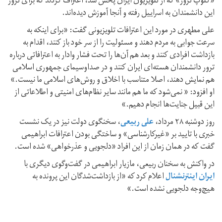
«کلوپ ترور» که از تلویزیون ایران پخش شد، اعتراف کردند که برای ترور
این دانشمندان به اسراییل رفته و آنجا آموزش دیده‌اند.
علی مطهری در مورد این اعترافات تلویزیونی گفت:‌ «برای اینکه به
سرعت جوابی به مردم دهند و مسئولیت را از سر خود باز کنند، اقدام به
بازداشت افرادی کنند و بعد هم آن‌ها را تحت فشار وادار به اعترافاتی درباره
ترور دانشمندان هسته‌ای ایران کنند و در صداوسیمای جمهوری اسلامی
هم نمایش دهند، اصلا متناسب با اخلاق و روش‌های اسلامی ما نیست.»
او افزود: « نمی‌شود که ما هم مانند سایر نظام‌های امنیتی و اطلاعاتی از
این قبیل جنایت‌ها انجام دهیم.»
روز دوشنبه ۲۸ مرداد،
علی ربیعی
، سخنگوی دولت نیز در یک نشست
خبری با تایید بر «غیرکارشناسی» و ساختگی بودن اعترافات ابراهیمی
گفت که در همان زمان از این افراد «دلجویی و عذرخواهی»‌ شده است.
در واکنش به سخنان ربیعی، مازیار ابراهیمی در گفت‌و‌گوی دیگری با
ایران اینترنشنال
اعلام کرد که «از بازداشت‌شدگان این پرونده به
هیچ‌وجه دلجویی نشده است.»