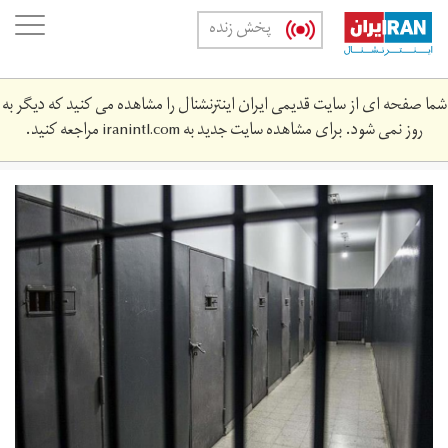
Skip
oggle
پخش زنده
to
ation
main
content
شما صفحه ای از سایت قدیمی ایران اینترنشنال را مشاهده می کنید که دیگر به
روز نمی شود. برای مشاهده سایت جدید به
iranintl.com
مراجعه کنید.
screen_shot_2019-
03-
01_at_4.‎31.‎39_pm.png