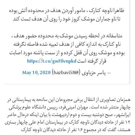
ظاهرا ناوچه کنارک ، مامور آوردن هدف در محدوده آتش بوده
تا ناو جماران موشک کروز خود را روی آن هدف تست کند
متاسفانه در لحظه رسیدن موشک به محدوده حضور هدف ،
ناو کنارک به اندازه کافی از هدف تعبیه شده فاصله نگرفته
بوده و موشک روی آن قفل کرده و از سمت پاشنه مورد اصابت
https://t.co/gwFfivnpkd
قرار گرفته است
May 10, 2020
— یاسر حزباوی (@hazbavi58)
همزمان تصاویری از انتقال برخی مجروحان این سانحه به بیمارستانی در
چابهار منتشر شده است. مهران امینی‌فرد، رییس دانشگاه علوم پزشکی
ایرانشهر، صبح دوشنبه بیست و دوم اردیبهشت با بیان اینکه درحال حاضر
۱۲ نفر از حادثه دیدگان ناوچه کنارک در بیمارستان امام علی چابهار بستری
هستند، گفت که در مجموع ۱۶ نفر از حادثه دیدگان ناوچه کنارک