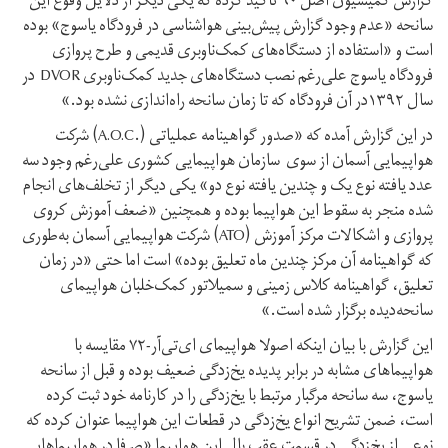
گزارش کمیسیون اصل ۹۰ تاکید کرده که یکی دیگر از دلایل وقوع این
سانحه «عدم وجود گزارش پیش‌بینی هواشناسی در فرودگاه یاسوج» بوده
است و «استفاده از دستگاه‌های کمک‌ناوبری قدیمی و طرح پروازی
فرودگاه یاسوج علی‌رغم نصب دستگاه‌های جدید کمک‌ناوبری DVOR در
سال ۱۳۹۲در آن فرودگاه که تا زمان سانحه راه‌اندازی نشده بود.»
در این گزارش آمده که «صدور گواهینامه عملیاتی (.A.O.C) شرکت
هواپیمایی آسمان از سوی سازمان هواپیمایی کشوری علی‌رغم وجود سه
عدد یافته نوع یک و چندین یافته نوع دو» یکی دیگر از تخلف‌های انجام
شده منجر به سقوط این هواپیما بوده و همچنین «ضعف آموزش کروی
پروازی و اشکالات مرکز آموزش (ATO) شرکت هواپیمایی آسمان به‌طوری
که گواهینامه آن مرکز چندین ماه تعلیق بوده» است اما حتی «در زمان
تعلیق، گواهینامه کلاس زمینی و سمیلاتور کمک‌خلبان هواپیمای
سانحه‌دیده برگزار شده است.»
این گزارش با بیان اینکه اصولا هواپیمای ای‌تی‌آر-۷۲ مقایسه با
هواپیماهای مشابه در برابر پدیده یخ‌زدگی ضعیف بوده و قبل از سانحه
یاسوج، سه سانحه مرگبار مرتبط با یخ‌زدگی را در کارنامه خود ثبت کرده
است، ضمن تشریح انواع یخ‌زدگی در قطعات این هواپیما عنوان کرده که
نوعی از یخ‌زدگی در قسمت عقب بال این هواپیما «صرفا در هواپیماهایی