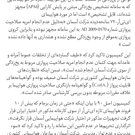
که به سامانه تشخیص یخ‌زدگی مبتنی بر پایش کارایی (APM) مجهز
شده‌اند، قابل تشخیص» است اما در مورد هواپیمای
ای‌تی‌آر-۷۲ سانحه‌دیده شرکت آسمان «به‌دلیل عدم انجام امریه صلاحیت
پروازی شماره AD 2009-0170 به این سامانه مجهز نبوده و بنابراین کروی
پروازی به‌موقع از وجود یخ‌زدگی مطلع نشده‌ و هشداری به آنها داده نشده
است »
این کمیسیون تاکید کرد که «طیف گسترده‌ای از تخلفات عموما آمرانه و
عامدانه جهت کتمان عدم انجام امریه صلاحیت پروازی مربوط به یخ‌زدگی
از سوی شرکت آسمان انجام شده است»، ضمن اینکه «نظارت‌های
سازمان هواپیمایی کشوری بر شرکت آسمان ضعیف بوده و گواهینامه‌های
قابلیت پرواز (.C.of.A) و گواهینامه بازنگری صلاحیت پروازی هواپیما بر
خلاف مقررات مربوطه بدون بررسی کارشناسی صادر شده است».
کمیسیون اصل ۹۰ با بیان اینکه «حتی در زمان برجام که بیش از ۱۰
فروند هواپیمای تازه ای‌تی‌آر از سوی کارخانه مذکور در اختیار ایران قرار
گرفت تجهیزات مذکور در اختیار شرکت هواپیمایی آسمان قرار نگرفت»،
اثرگذاری تحریم‌ها در عدم تامین این سامانه را رد و تاکید کرد که «سوء
مدیریت و عدم توان مدیریتی شرکت آسمان و سازمان هواپیمایی کشوری