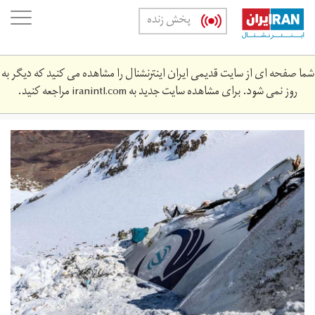
Skip
oggle
پخش زنده
to
ation
main
content
شما صفحه ای از سایت قدیمی ایران اینترنشنال را مشاهده می کنید که دیگر به
روز نمی شود. برای مشاهده سایت جدید به
iranintl.com
مراجعه کنید.
n3633332-
6475209.jpg