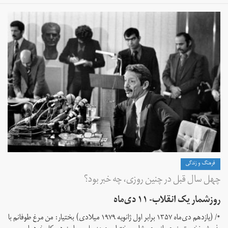
فرهنگ و زندگی
چهل سال قبل در چنین روزی، چه خبر بود؟
روزشمار یک انقلاب- ۱۱ دی‌ماه
*/ (یازدهم دی‌ماه ۱۳۵۷ برابر اول ژانویه ۱۹۷۹ میلادی) بختیار: من مرغ طوفانم با