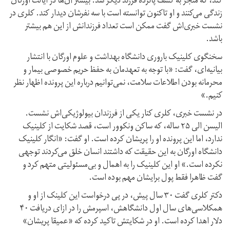
کند، که منجر به کشف پانزده فرزند دیگر شد. بیشتر آن‌ها در ایالت اورگان
زندگی می‌کنند و او تا‌کنون توانسته است با سه نفرشان دیدار کند. کلری در
نشست خبری‌اش گفت ممکن است تعداد فرزندانش از این هم بیشتر
باشد.
سخنگوی کلینیک باروری دانشگاه بهداشت و علوم اورگان با انتشار
بیانیه‌ای، گفت: «با توجه به تعهدمان به حفظ حریم خصوصی بیمار و
محرمانه بودن اطلاعات سلامت، نمی‌توانیم درباره این پرونده اظهار نظر
کنیم.»
در نشست خبری، کلری کنار یکی از فرزندان بیولوژیکی‌اش نشست.
الیسن الی ۲۵ ساله، که ساکن ونکوور است، قصد شکایت از کلینیک
ندارد، اما این پرونده او را پریشان کرده است. او گفت: «انگار کلینیک
دانشگاه اورگان به این حقیقت که داشتند انسان خلق می‌کردند توجهی
نکرده است.» او این کلینیک را به اهمال و بی‌مسئولیتی متهم کرد و
گفت ظاهرا فقط پول برایشان مهم بوده است.
دکتر کلری گفت ۳۰ سال پیش، در پی درخواست این کلینک از او و
همکلاسی‌های سال اول دانشگاهش، اسپرمش را در ازای دریافت ۴۰
دلار اهدا کرده است. او در شکایتش تاکید کرده که «عمیقا پریشان»