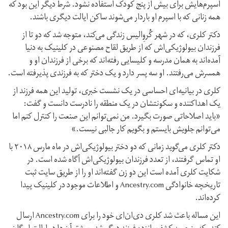
اسپرم‌هایش برای بیش از پنج کودک استفاده نشود. شرط دیگر این بود که
همه زنانی که با اسپرم او باردار می‌شوند ساکن ایالت دیگری باشند.
دکتر کلری، که در شهر کُروِالیس زندگی می‌کند، متوجه شد که دو تا از
فرزندان بیولوژیکی‌اش که از طریق لقاح مصنوعی در کلینیک به دنیا
آمده‌اند به همان مدرسه و کلیسایی رفته‌اند که برخی از فرزندان او و
همسرش می‌رفتند. او سه پسر دارد و یک دختر که به فرزندی پذیرفته است.
کلری در بیانیه‌ای احساسی در یک نشست خبری، تولید این همه فرزند از
یک اهدا‌کننده و سکونتشان در یک منطقه را نادرست دانست و گفت:
«باید اصلاحاتی صورت بگیرد. من نمی‌توانم این صنعت را کنترل کنم اما
می‌توانم جلویش بایستم و بگویم کار جالبی نیست.»
دکتر کلری می‌گوید زمانی که دو دختر بیولوژیکی‌اش در ماه مارس ۲۰۱۸ با
او تماس گرفتند، از تعدد فرزندان بیولوژیکی‌اش آگاه شده است. در
شکایت کلری آمده است این دو زن گفته‌اند او را از طریق سایت ثبت
تاریخچه خانوادگی Ancestry.com و اطلاعات موجود در کلینیک پیدا
کرده‌اند.
این مساله باعث شد کلری دی‌ان‌ای خود را برای Ancestry.com ارسال