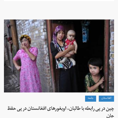
افغانستان
جامعه
چین در پی رابطه با طالبان، اویغورهای افغانستان در پی حفظ
جان