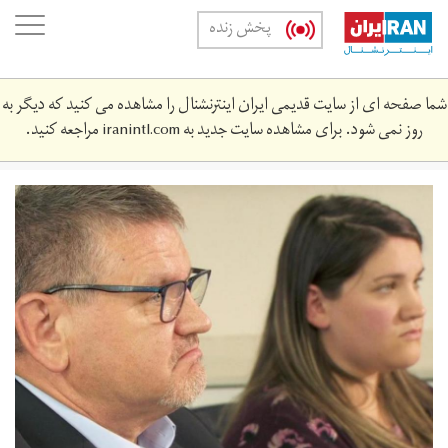
Skip
oggle
پخش زنده
to
ation
main
content
شما صفحه ای از سایت قدیمی ایران اینترنشنال را مشاهده می کنید که دیگر به
روز نمی شود. برای مشاهده سایت جدید به
iranintl.com
مراجعه کنید.
7a4f2552-
60e9-
4748-
af2f-
50c14fbd298f-
large16x9_bryceclearycaptioned.jpg