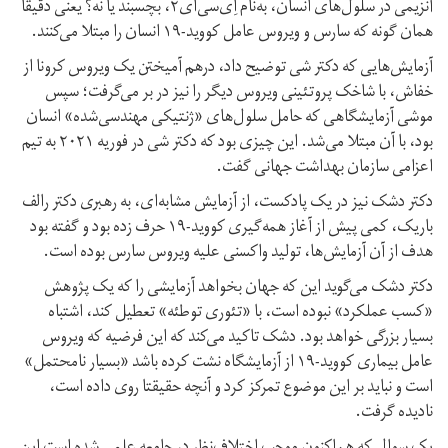
آنزیمی در سلول‌های انسان، به‌نام اِی‌سی‌ای۲، بچسبند یا نه؟ یعنی دقیقا
همان گونه که سارس و ویروس عامل کووید-۱۹ انسان را مبتلا می‌کنند.
آزمایش‌هایی که دکتر شی توضیح داد، درهم آمیختن یک ویروس کرونا از
خفاش، با شاخک پروتئینی ویروس دیگر را نیز در بر می‌گرفت؛ سپس
موشی آزمایشگاهی که حامل سلول‌های «ژنتیکی مهندسی‌شده» انسان
بود، با آن مبتلا می‌شد. این چیزی بود که دکتر شی در فوریه ۲۰۲۱ به تیم
اعزامی سازمان بهداشت جهانی گفت.
دکتر دشک نیز در یک پادکست، از آزمایش مشابه‌ای، به‌ رهبری دکتر رالف
باریک، کمی پیش از آغاز همه‌گیری کووید-۱۹ حرف زده بود و گفته بود
هدف از آن آزمایش‌ها، تولید واکسنی علیه ویروس سارس بوده است.
دکتر دشک می‌گوید این که جهان بخواهد آزمایشی را که یک پژوهش
«کسب عملکرد» نبوده است، با «تئوری توطئه» تعطیل کند، اشتباه
بسیار بزرگی خواهد بود. دشک تاکید می‌کند که این فرضیه که ویروس
عامل بیماری کووید-۱۹ از آزمایشگاه نشت کرده باشد «بسیار نامحتمل»
است و نباید بر این موضوع تمرکز کرد و آنچه حقیقتا روی داده است،
نادیده گرفت.