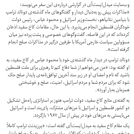
وب‌سایت میدل‌ایست‌آی در گزارشی درباره‌ی این سفر می‌نویسد:
«مذاکرات پیش‌ رو به‌دنبال دیدار و گفتگوهای ماه گذشته‌ی دونالد ترامپ
با بنیامین نتانیاهو، نخست‌وزیر اسرائیل و محمود عباس، رئیس دولت
خودگران فلسطین انجام می‌پذیرد. با این حال، مقامات کاخ سفید اذعان
کرده‌اند که در این فاصله، گفت‌وگوهای خصوصی و پشت پرده نیز میان
مسؤولین سیاست خارجی آمریکا با طرفین درگیر در مذاکرات صلح انجام
گرفته است».
دونالد ترامپ در دیدار ماه گذشته‌ی خود با محمود عباس در کاخ سفید، به
او گفته بود: «من می‌خواهم از شما دفاع کنم تا رهبری برای ملت فلسطین
باشید که نام و امضای او در زیر سند آخرین توافق‌نامه‌ی پایدار صلح حک
شود که برای مردم شما و مردم اسرائیل، امنیت، صلح و خوشبختی
همزمان به‌بار آورد».
به گفته‌ی منابع کاخ سفید، دولت ترامپ هنوز بر استراتژی راه‌حل تشکیل
دو کشور فلسطین و اسرائیل با مرزهای مشترک، پای‌بند است و اسرائیل
می‌بایستی به مرزهای خود در پیش از سال ۱۹۶۷ بازگردد.
یک مقام کاخ سفید به میدل‌ایست‌آی گفته است: «پرزیدنت ترامپ کاملاً
مشخص و روشن کرده است که تلاش برای دست‌یابی به یک صلح پایدار