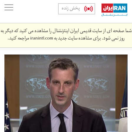
Skip
oggle
پخش زنده
to
ation
main
content
شما صفحه ای از سایت قدیمی ایران اینترنشنال را مشاهده می کنید که دیگر به
روز نمی شود. برای مشاهده سایت جدید به
iranintl.com
مراجعه کنید.
photo_2021-
02-
09_19.‎03.‎45.jpeg