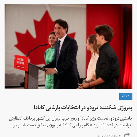
جهان
پیروزی شکننده ترودو در انتخابات پارلمانی کانادا
جاستین ترودو، نخست وزیر کانادا و رهبر حزب لیبرال این کشور برخلاف انتظارش
نتوانست در انتخابات زود‌هنگام پارلمانی کانادا به پیروزی مطلق دست یابد و بار...
۴ ساعت ۸ دقیقه پیش