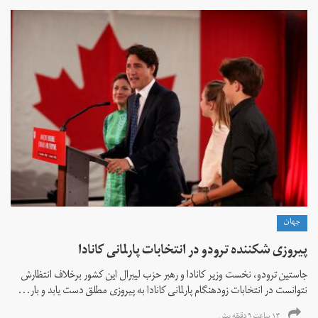
جهان
پیروزی شکننده ترودو در انتخابات پارلمانی کانادا
جاستین ترودو، نخست وزیر کانادا و رهبر حزب لیبرال این کشور برخلاف انتظارش
نتوانست در انتخابات زود‌هنگام پارلمانی کانادا به پیروزی مطلق دست یابد و بار...
۱۴ ساعت ۹ دقیقه پیش