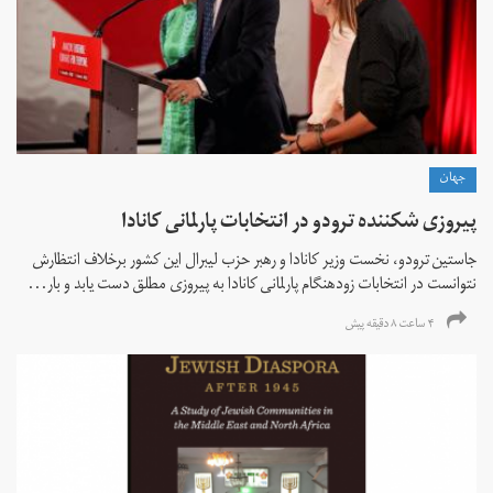
جهان
پیروزی شکننده ترودو در انتخابات پارلمانی کانادا
جاستین ترودو، نخست وزیر کانادا و رهبر حزب لیبرال این کشور برخلاف انتظارش
نتوانست در انتخابات زود‌هنگام پارلمانی کانادا به پیروزی مطلق دست یابد و بار...
۴ ساعت ۸ دقیقه پیش