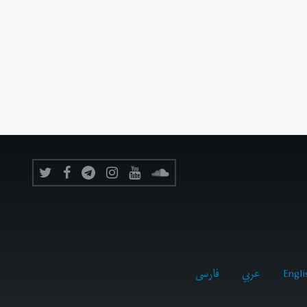
Engli
عربي
فارسى