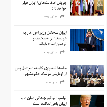
جریان "دخالت‌های" ایران قرار
خواهد داد
۲۹ آبان ۱۳۹۶
ایران سخنان وزیر امور خارجه
عربستان را «سخیف و
توهین‌آمیز» خواند
۲۰ آبان ۱۳۹۶
جلسه اضطراری کابینه اسرائیل پس
از آزمایش موشک «خرمشهر»
۳ مهر ۱۳۹۶
ترامپ: توافق چندانی میان ما و
ایران باقی نمانده است