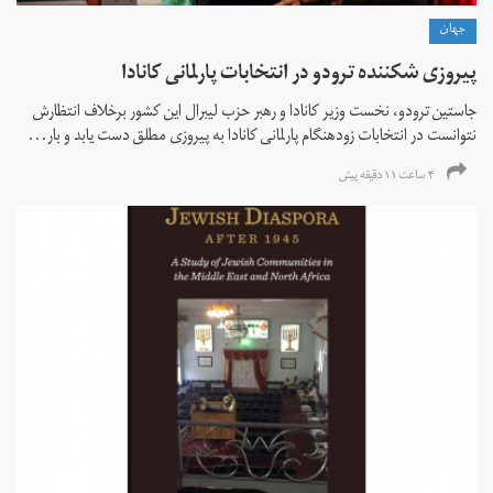
جهان
پیروزی شکننده ترودو در انتخابات پارلمانی کانادا
جاستین ترودو، نخست وزیر کانادا و رهبر حزب لیبرال این کشور برخلاف انتظارش
نتوانست در انتخابات زود‌هنگام پارلمانی کانادا به پیروزی مطلق دست یابد و بار...
۴ ساعت ۱۱ دقیقه پیش