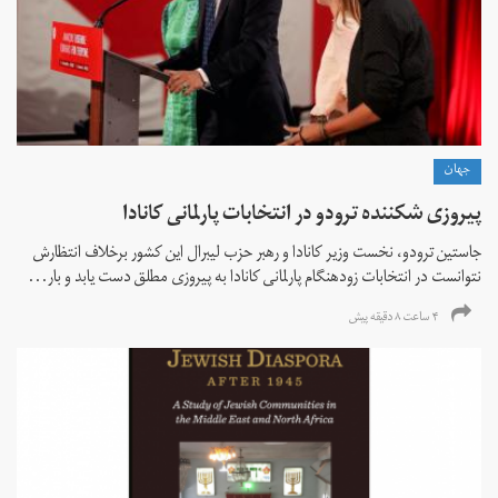
جهان
پیروزی شکننده ترودو در انتخابات پارلمانی کانادا
جاستین ترودو، نخست وزیر کانادا و رهبر حزب لیبرال این کشور برخلاف انتظارش
نتوانست در انتخابات زود‌هنگام پارلمانی کانادا به پیروزی مطلق دست یابد و بار...
۴ ساعت ۸ دقیقه پیش