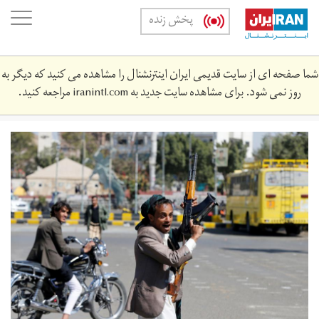
Skip
oggle
پخش زنده
to
ation
main
content
شما صفحه ای از سایت قدیمی ایران اینترنشنال را مشاهده می کنید که دیگر به
روز نمی شود. برای مشاهده سایت جدید به
iranintl.com
مراجعه کنید.
2017-
12-
201292_rc188aeae870_rtrmadp_3_yemen-
security.jpg