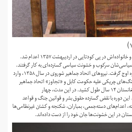
سردار محمد‌ داوود خان، نخستین رییس‌جمهوری افغانستان، و خانواده‌اش در پی کودتایی در اردیبهشت ۱۳۵۷ اعدام شد.
ان سیاسی‌شان سرکوب و خشونت سیاسی گسترده‌ای به کار گرفتند.
بازداشت‎های جمعی، شکنجه و اعدام‌های خودسرانه در این دوره اوج گرفت. نیروهای اتحاد جماهیر شوروی در سال ۱۳۵۸، وارد
جنگ‌های چریکی علیه حکومت کابل و «تجاوز» اتحاد جماهیر
شوروی به خاک افغانستان آغاز کردند. حکومت چپ‌گراهای افغانستان ۱۴ سال طول کشید. در این مدت، چهار
این دوره با نقض گسترده حقوق بشر و قوانین جنگ و قواعد
ته، اعدام‌های دسته‌جمعی، بمباران، شکنجه و کشتن غیرنظامی‌ها
ستان در این خشونت‌ها جان خود را از دست داده‌اند.