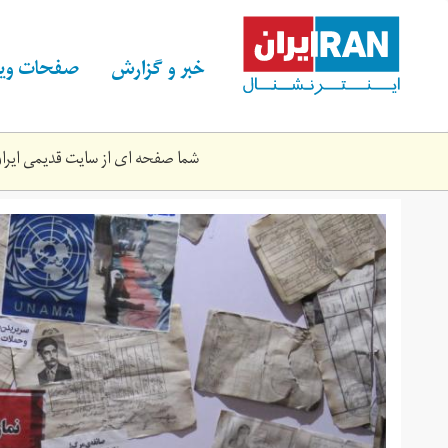
Skip
to
main
خبر و گزارش
صفحات ویژ
content
شما صفحه ای از سایت قدیمی ایران 
image002.jpg