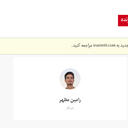
ده
دید به
iranintl.com
مراجعه کنید.
رامین مظهر
خبرنگار