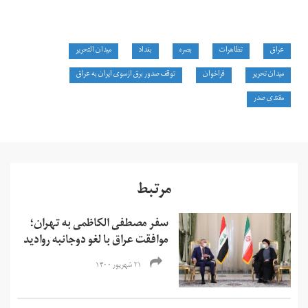
عراق
تظاهرات
بصره
بغداد
میدان التحریر
میدان تحریر
فراخوان
توقف صدور برق ازسوی ایران به عراق
مقتدی صدر
مرتبط
سفر مصطفی الکاظمی به تهران؛
موافقت عراق با لغو دوجانبه روادید
۲۱ شهریور ۱۴۰۰