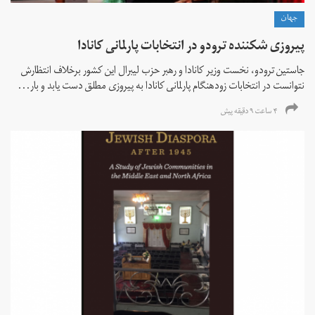
جهان
پیروزی شکننده ترودو در انتخابات پارلمانی کانادا
جاستین ترودو، نخست وزیر کانادا و رهبر حزب لیبرال این کشور برخلاف انتظارش
نتوانست در انتخابات زود‌هنگام پارلمانی کانادا به پیروزی مطلق دست یابد و بار...
۴ ساعت ۹ دقیقه پیش