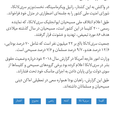
در واکنش به این کشتار، رانیل ویکرماسینگه، نخست‌وزیر سری‌لانکا،
شورای امنیت ملی کشور را به جلسه‌ای اضطراری در منزل خود فراخواند.
طبق اعلام ائتلاف ملی مسیحیان ایوانجلیک سری‌لانکا، که نماینده
رسمی ۲۰۰ کلیسا در این کشور است، مسیحیان در سال گذشته میلادی
هدف ۸۶ مورد تبعیض، تهدید و خشونت قرار گرفتند.
جمعیت سری‌لانکا بالغ بر ۲۲ میلیون نفر است که شامل ۷۰ درصد بودایی،
۱۲/۶ درصد هندو، ۹/۷ درصد مسلمان و ۷/۶ درصد مسیحی است.
وزارت امور خارجه آمریکا در گزارش سال ۲۰۱۸ خود درباره وضعیت حقوق
بشر در سری‌لانکا اعلام کرده بود برخی گروه‌های مسیحی و کلیساها از
سوی دولت برای پایان دادن به اجرای مناسک خود تحت فشار‌اند.
طبق این گزارش، راهبان بودا همواره سعی در تعطیلی اماکن دینی
مسیحیان و مسلمانان داشته‌اند.
کلیسا
سری‌لانکا
کشته
زخمی
مجروح
انفجار