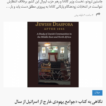
جاستین ترودو، نخست وزیر کانادا و رهبر حزب لیبرال این کشور برخلاف انتظارش
نتوانست در انتخابات زود‌هنگام پارلمانی کانادا به پیروزی مطلق دست یابد و بار...
۴ ساعت ۹ دقیقه پیش
جهان
نگاهی به کتاب «جوامع یهودی خارج از اسرائیل از سال