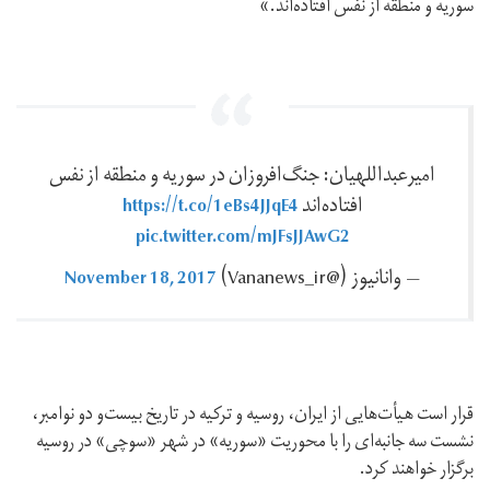
سوریه و منطقه از نفس افتاده‌اند.»
امیرعبداللهیان: جنگ‌افروزان در سوریه و منطقه از نفس
https://t.co/1eBs4JJqE4
افتاده‌اند
pic.twitter.com/mJFsJJAwG2
November 18, 2017
— وانانيوز (@Vananews_ir)
قرار است هیأت‌هایی از ایران، روسیه و ترکیه در تاریخ بیست‌و دو نوامبر،
نشست سه جانبه‌ای را با محوریت «سوریه» در شهر «سوچی» در روسیه
برگزار خواهند کرد.