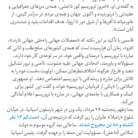
به گفته‌ی او، «امروز تروریسم کور داعشی، همه‌ی مرزهای جغرافیایی و
عقیدتی را درنوردیده و اکنون جهان و همه‌ی مردم در سراسر گیتی، از
خاورمیانه تا آفریقا و از شرق دور تا اروپا، هدف اقدامات پلید و ضدبشری
آنان است».
قاسمی با تأکید بر این نکته که «معضلات جهانی راه‌حلی جهانی دارند»،
افزود، زمان آن فرارسیده است که همه‌ی کشورهای صلح‌طلب و آنانی که
مبارزه‌ با تروریسم را درمعنای واقعی خود، در سر لوحه‌ی کار خود دارند،
مسؤولانه و باورمند، اتحادی جهانی علیه خشونت، ناامنی و ترور تشکیل
دهند و فارغ‌از هرگونه اختلاف‌نظرهای ممکن، اولویت نخست خود را به
تلاش برای مبارزه و ریشه‌کنی با تروریسم اختصاص دهند. او جمهوری
اسلامی را «یکی از قربانیان تروریسم» خواند و گفت این کشور برای
کمک و همکاری با جامعه‌ی جهانی، در مبارزه با تروریسم اعلام آمادگی
می‌کند.
بعدازظهر پنجشنبه ۲۶ مرداد، یک ون در شهر بارسلون اسپانیا، در خیابان
شلوغ «رامبلا» عابران را زیر گرفت که درنتیجه‌ی آن،
دست‌کم ۱۳ نفر
کشته و ۸۸ تن مجروح شدند
. ساعاتی بعد گروه موسوم به دولت
اسلامی (داعش)، مسؤولیت این حمله را برعهده گرفت. پلیس اسپانیا