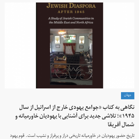
جهان
نگاهی به کتاب «جوامع یهودی خارج از اسرائیل از سال
۱۹۴۵»؛ تلاشی جدید برای آشنایی با یهودیان خاورمیانه و
شمال آفریقا
تاریخ حضور یهودیان در خاورمیانه تاریخی دراز و پرفراز و نشیب است. قوم یهود