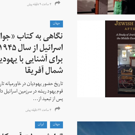
۴ ساعت ۹ دقیقه پیش
جهان
نگاهی به کتاب «جوا
برای آشنایی با یهودیا
شمال آفریقا
تاریخ حضور یهودیان در خاورمیانه تا
قوم یهود ریشه در سرزمین اسرائیل دا
پس از تبعید از...
۴ ساعت ۲۳ دقیقه پیش
جهان
ايران