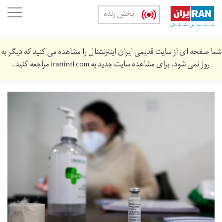
Skip
oggle
پخش زنده
to
ation
main
content
شما صفحه ای از سایت قدیمی ایران اینترنشنال را مشاهده می کنید که دیگر به
روز نمی شود. برای مشاهده سایت جدید به
iranintl.com
مراجعه کنید.
2021-
03-
7064_mt1sipa000kv50ok_rtrmadp_3_sipa-
usa.jpg