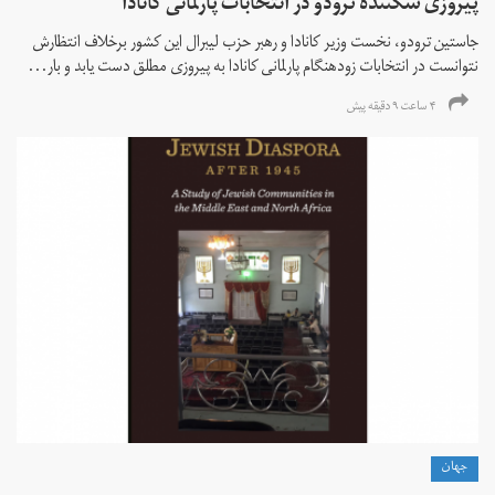
پیروزی شکننده ترودو در انتخابات پارلمانی کانادا
جاستین ترودو، نخست وزیر کانادا و رهبر حزب لیبرال این کشور برخلاف انتظارش
نتوانست در انتخابات زود‌هنگام پارلمانی کانادا به پیروزی مطلق دست یابد و بار...
۴ ساعت ۹ دقیقه پیش
جهان