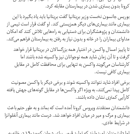
کرونا بدون بستری شدن در بیمارستان مقابله کرد.
بوریس جانسون نخست وزیر بریتانیا گفت بریتانیا باید یاد بگیرد با این
بیماری مانند بیماری‌های دیگر همزیستی کند. او گفت قرار است تیمی از
دانشمندان و پژوهشگران برای دستیابی به راه‌هایی تلاش کنند که امکان
مداوای بیماران را در خانه و بدون نیاز به رفتن به بیمارستان فراهم می‌کند.
تا پاییز امسال واکسن در اختیار همه بزرگسالان در بریتانیا قرار خواهد
گرفت و تا آن زمان شاید همه نوجوانان نیز واکسینه شده باشند اما
کارشناسان می‌گویند واکسن به تنهایی برای محافظت کامل در مقابل
بیماری کافی نیست.
برخی افراد شاید نتوانند واکسینه شوند و برخی دیگر با واکسن مصونیت
کامل پیدا نمی‌کنند، به ویژه اگر واکسن‌ها در مقابل گونه‌های جهش یافته
کارآیی کمتری نشان داده باشند.
دانشمندان معتقدند ویروس کرونا آمده است که بماند و به طور حتم باعث
بیماری و مرگ و میر در میان افراد خواهد شد. درست مانند بیماری آنفلوانزا
در شرایط عادی.
اما دانشمندان امیدوارند که تولید قرص برای درمان کووید-۱۹ در خانه به