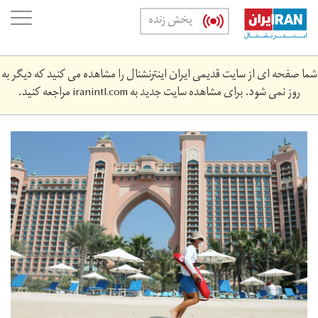
Skip
oggle
پخش زنده
to
ation
main
content
شما صفحه ای از سایت قدیمی ایران اینترنشنال را مشاهده می کنید که دیگر به
روز نمی شود. برای مشاهده سایت جدید به
iranintl.com
مراجعه کنید.
2020-
07-
379968_rc2boh9lyfqv_rtrmadp_3_health-
coronavirus-
emirates-
tourism.jpg