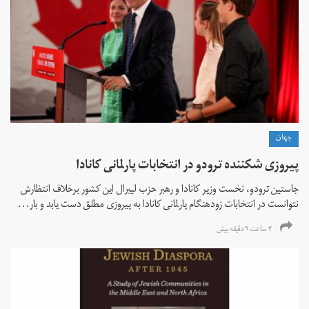
جهان
پیروزی شکننده ترودو در انتخابات پارلمانی کانادا
جاستین ترودو، نخست وزیر کانادا و رهبر حزب لیبرال این کشور برخلاف انتظارش
نتوانست در انتخابات زود‌هنگام پارلمانی کانادا به پیروزی مطلق دست یابد و بار...
۴ ساعت ۹ دقیقه پیش