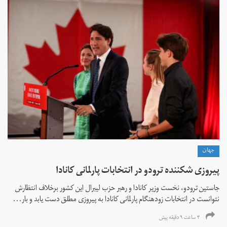
جهان
پیروزی شکننده ترودو در انتخابات پارلمانی کانادا
جاستین ترودو، نخست وزیر کانادا و رهبر حزب لیبرال این کشور برخلاف انتظارش
نتوانست در انتخابات زود‌هنگام پارلمانی کانادا به پیروزی مطلق دست یابد و بار...
۴ ساعت ۹ دقیقه پیش