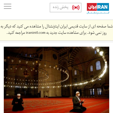
Skip
oggle
پخش زنده
to
ation
main
content
شما صفحه ای از سایت قدیمی ایران اینترنشنال را مشاهده می کنید که دیگر به
روز نمی شود. برای مشاهده سایت جدید به
iranintl.com
مراجعه کنید.
sultanahmet.jpeg