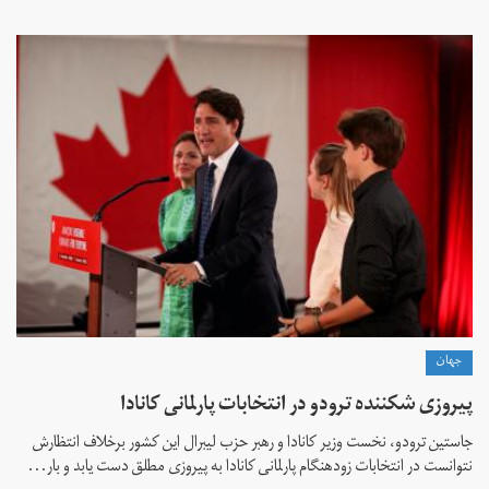
جهان
پیروزی شکننده ترودو در انتخابات پارلمانی کانادا
جاستین ترودو، نخست وزیر کانادا و رهبر حزب لیبرال این کشور برخلاف انتظارش
نتوانست در انتخابات زود‌هنگام پارلمانی کانادا به پیروزی مطلق دست یابد و بار...