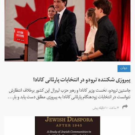
جهان
پیروزی شکننده ترودو در انتخابات پارلمانی کانادا
جاستین ترودو، نخست وزیر کانادا و رهبر حزب لیبرال این کشور برخلاف انتظارش
نتوانست در انتخابات زود‌هنگام پارلمانی کانادا به پیروزی مطلق دست یابد و بار...
۴ ساعت ۱۰ دقیقه پیش