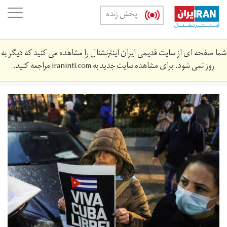
Skip
oggle
پخش زنده
to
ation
main
content
شما صفحه ای از سایت قدیمی ایران اینترنشنال را مشاهده می کنید که دیگر به
روز نمی شود. برای مشاهده سایت جدید به
iranintl.com
مراجعه کنید.
2021-
07-
79617439_rc2iko90tk3c_rtrmadp_3_cuba-
unrest-
argentina.jpg