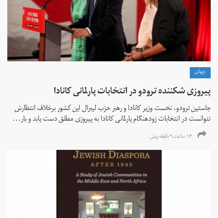
جهان
پیروزی شکننده ترودو در انتخابات پارلمانی کانادا
جاستین ترودو، نخست وزیر کانادا و رهبر حزب لیبرال این کشور برخلاف انتظارش
نتوانست در انتخابات زود‌هنگام پارلمانی کانادا به پیروزی مطلق دست یابد و بار...
۱۴ ساعت ۹ دقیقه پیش