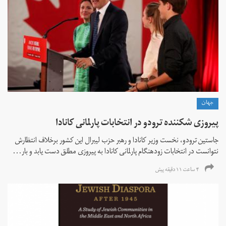
جهان
پیروزی شکننده ترودو در انتخابات پارلمانی کانادا
جاستین ترودو، نخست وزیر کانادا و رهبر حزب لیبرال این کشور برخلاف انتظارش
نتوانست در انتخابات زود‌هنگام پارلمانی کانادا به پیروزی مطلق دست یابد و بار...
۴ ساعت ۱۱ دقیقه پیش