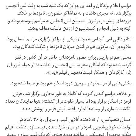
مراسم اعلام برندگان و اهدای جوایز که یک‌شنبه شب به وقت لس آنجلس
برگزار شد،‌ نه مجری داشت و نه تماشاگر حضوری. نامزدها بر خلاف
دوره‌های پیش در یونیون استیشن لس آنجلس به مراسم پیوسته بودند و
البته به دلیل انجام واکسیناسیون از زدن ماسک معاف بودند.
تئاتر دالبی لس آنجلس همچنان یکی از مراکز برگزاری مراسم امسال بود.
علاوه بر آن، مرکزی هم در لندن میزبان نامزدها و شرکت‌کنندگان بود.
محلی هم در پاریس برای حضور نامزدهای حاضر در آن کشور در نظر
گرفته شده بود که امکان سفر به لس آنجلس را نداشتند؛ از جمله فلوریان
زلر، کارگردان و همکار فیلمنامه‌نویس فیلم «پدر».
بخش‌هایی از مراسم نود و سومین دوره اسکار هم پیشتر ضبط شده بود.
بر خلاف مراسم گلدن گلوب که کاملا به طور مجازی برگزار شد، فرش
قرمز در اسکار برقرار بود اما بسیار خلوت‌تر از گذشته؛ تنها نمایندگان تعداد
انگشت شماری از رسانه‌ها اجازه یافتند فرش قرمز را پوشش دهند.
امسال نتفلیکس، ارائه دهنده آنلاین فیلم و سریال، با ۳۶ نامزد در
تولیدات خود بیشترین نامزد را در میان شرکت‌های فیلمسازی داشت. فیلم
منک، محصول نتفلیکس، ساخته دیوید فینچر که یک فیلم سیاه و سفید