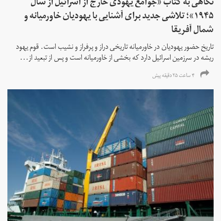
نگاهی به کتاب «جوامع یهودی خارج از اسرائیل از سال
۱۹۴۵»؛ تلاشی جدید برای آشنایی با یهودیان خاورمیانه و
شمال آفریقا
تاریخ حضور یهودیان در خاورمیانه تاریخی دراز و پرفراز و نشیب است. قوم یهود
ریشه در سرزمین اسرائیل دارد که بخشی از خاورمیانه است و پس از تبعید از...
۴ ساعت ۲۵ دقیقه پیش