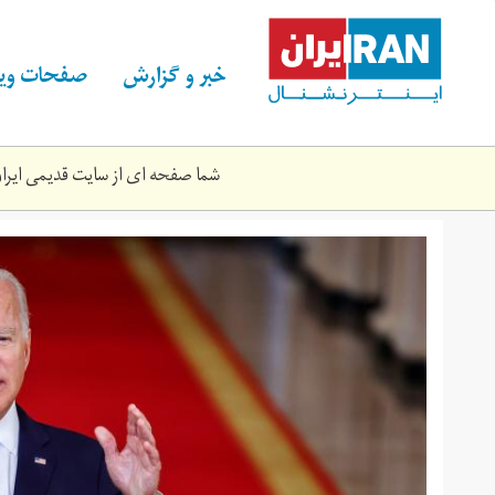
Skip
to
main
خبر و گزارش
صفحات ویژ
content
شما صفحه ای از سایت قدیمی ایران 
b-
74578868997989980-
14.jpg