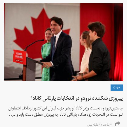
جهان
پیروزی شکننده ترودو در انتخابات پارلمانی کانادا
جاستین ترودو، نخست وزیر کانادا و رهبر حزب لیبرال این کشور برخلاف انتظارش
نتوانست در انتخابات زود‌هنگام پارلمانی کانادا به پیروزی مطلق دست یابد و بار...
۴ ساعت ۱۱ دقیقه پیش