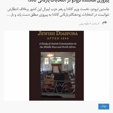
پیروزی شکننده ترودو در انتخابات پارلمانی کانادا
جاستین ترودو، نخست وزیر کانادا و رهبر حزب لیبرال این کشور برخلاف انتظارش
نتوانست در انتخابات زود‌هنگام پارلمانی کانادا به پیروزی مطلق دست یابد و بار...
۴ ساعت ۹ دقیقه پیش
جهان