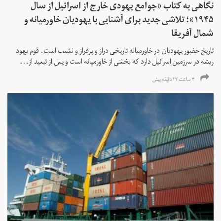
نگاهی به کتاب «جوامع یهودی خارج از اسرائیل از سال
۱۹۴۵»؛ تلاشی جدید برای آشنایی با یهودیان خاورمیانه و
شمال آفریقا
تاریخ حضور یهودیان در خاورمیانه تاریخی دراز و پرفراز و نشیب است. قوم یهود
ریشه در سرزمین اسرائیل دارد که بخشی از خاورمیانه است و پس از تبعید از...
۴ ساعت ۲۳ دقیقه پیش