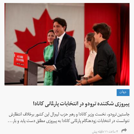
جهان
پیروزی شکننده ترودو در انتخابات پارلمانی کانادا
جاستین ترودو، نخست وزیر کانادا و رهبر حزب لیبرال این کشور برخلاف انتظارش
نتوانست در انتخابات زود‌هنگام پارلمانی کانادا به پیروزی مطلق دست یابد و بار...
۴ ساعت ۱۱ دقیقه پیش