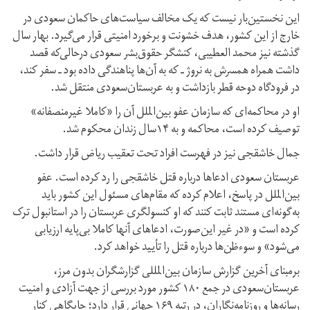
این نخستین‌بار نیست که یک مخالف سیاست‌های حاکمان سعودی در
خارج از این کشور، هدف خشونت و برخورد امنیتی قرار می‌گیرد. بهار سال
گذشته نیز محمد العطیبی، کنشگر حقوق‌بشر سعودی در‌حالی‌که قصد
داشت همراه همسرش به نروژ ـ که به آن‌ها پناهندگی داده بود ـ سفر کند،
در فرودگاه دوحه قطر بازداشت و به عربستان‌سعودی منتقل شد.
او در محاکمه‌ای که سازمان عفو بین‌الملل آن را «کاملا غیرمنصفانه»
توصیف کرده است، محاکمه و به ۱۴سال زندان محکوم شد.
جمال خاشقجی نیز در فهرست افراد تحت تعقیب ریاض قرار داشت.
عربستان سعودی ادعاها درباره قتل خاشقجی را رد کرده‌ است. عفو
بین‌الملل در پاسخ، اعلام کرده که مقام‌های مسئول این کشور باید
به‌گونه‌ای مستند ثابت کنند که او کنسولگری عربستان را در استانبول ترک
کرده است و «در غیر این‌صورت، ادعاهای آنها کاملا بی‌پایه ارزیابی
می‌شود» و سوء‌ظن‌ها درباره قتل را تأیید خواهد کرد.
برمبنای آخرین گزارش سازمان بین‌المللی گزارشگران بدون مرز،
عربستان‌سعودی در جمع ۱۸۰ کشور مورد بررسی از جهت آزادی و امنیت
رسانه‌ها و روزنامه‌نگاران، در رتبه ۱۶۹ جهانی قرار دارد؛ جایگاهی کنار