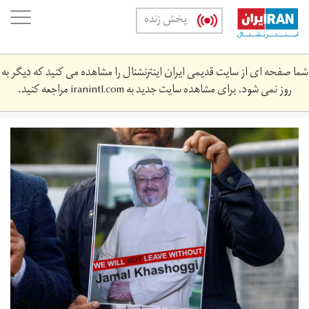
Skip
oggle
پخش زنده
to
ation
main
content
شما صفحه ای از سایت قدیمی ایران اینترنشنال را مشاهده می کنید که دیگر به
روز نمی شود. برای مشاهده سایت جدید به
iranintl.com
مراجعه کنید.
2018-
10-
0907147_rc145cc938e0_rtrmadp_3_saudi-
politics-
dissident.jpg