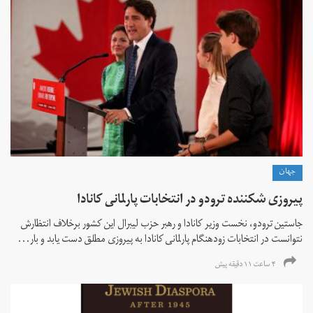
جهان
پیروزی شکننده ترودو در انتخابات پارلمانی کانادا
جاستین ترودو، نخست وزیر کانادا و رهبر حزب لیبرال این کشور برخلاف انتظارش
نتوانست در انتخابات زود‌هنگام پارلمانی کانادا به پیروزی مطلق دست یابد و بار...
۴ ساعت ۱۱ دقیقه پیش