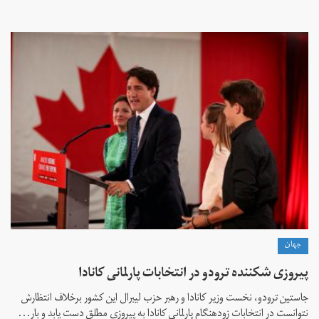
جهان
پیروزی شکننده ترودو در انتخابات پارلمانی کانادا
جاستین ترودو، نخست وزیر کانادا و رهبر حزب لیبرال این کشور برخلاف انتظارش
نتوانست در انتخابات زود‌هنگام پارلمانی کانادا به پیروزی مطلق دست یابد و بار...