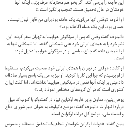
این فاجعه را بررسی کند. اگر بخواهم محترمانه حرف بزنم، اینکه آنها
خودشان در حال تحقیق هستند تعجب برانگیز است.»
او افزود: «وقتی آنها می‌گویند یک حادثه بود برای من قابل قبول نیست.
عمدی بود. این یک حمله آگاهانه بود.»
دانیلوف گفت وقتی که پس از سرنگونی هواپیما به تهران سفر کرده، این
نظر خود را به همتای ایرانی خود علی شمخانی گفته، اما شمخانی تنها به
او اطمینان داده که جناح سیاسی او در سرنگونی هواپیما دخیل نبوده
است.
او گفت: «وقتی در تهران با همتای ایرانی خود صحبت می‌کردم، مستقیما
از او پرسیدم که چرا این کار را کردید. او نیز به من یک پاسخ بسیار صادقانه
داد مبنی بر اینکه آنها نفعی در سرنگونی هواپیما نداشته‌اند، اما گفت ایران
کشوری است که در آن گروه‌های مختلفی نفوذ دارند.»
یوهن ینین، معاون وزیر خارجه اوکراین نیز، در گفت‌وگو با گلو‌ب‌اند میل
درباره اظهارات دانیلوف گفت: موضع دانیلوف به عنوان دبیر شورای دفاع
و امنیت ملی، موضع کل دولت اوکراین است.
ینین گفت: «دولت اوکراین خواستار انجام یک تحقیق منصفانه و ملموس