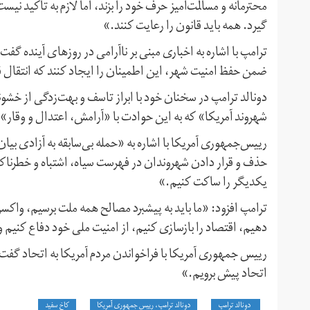
محترمانه و مسالمت‌آمیز حرف خود را بزند، اما لازم به تاکید 
گیرد. همه باید قانون را رعایت کنند.»
ترامپ با اشاره به اخباری مبنی بر ناآرامی در روزهای آینده گفت
ضمن حفظ امنیت شهر، این اطمینان را ایجاد کنند که انتق
دونالد ترامپ در سخنان خود با ابراز تاسف و بهت‌زدگی از خش
شهروند آمریکا» که به این حوادت با «آرامش، اعتدال و وقار»
رییس‌جمهوری آمریکا با اشاره به «حمله بی‌سابقه به آزادی بی
حذف و قرار دادن شهروندان در فهرست سیاه، اشتباه و خطرناک
یکدیگر را ساکت کنیم.»
ترامپ افزود: «ما باید به پیشبرد مصالح همه ملت برسیم، واکسن
دهیم، اقتصاد را بازسازی کنیم، از امنیت ملی خود دفاع کنیم 
رییس جمهوری آمریکا با فراخواندن مردم آمریکا به اتحاد گفت:
اتحاد پیش برویم.»
دونالد ترامپ
دونالد ترامپ، رییس جمهوری آمریکا
کاخ سفید