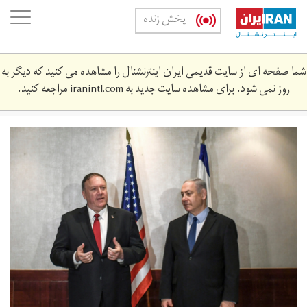
Skip
oggle
پخش زنده
to
ation
main
content
شما صفحه ای از سایت قدیمی ایران اینترنشنال را مشاهده می کنید که دیگر به
روز نمی شود. برای مشاهده سایت جدید به
iranintl.com
مراجعه کنید.
screen_shot_2019-
12-
04_at_7.‎04.‎26_pm.png