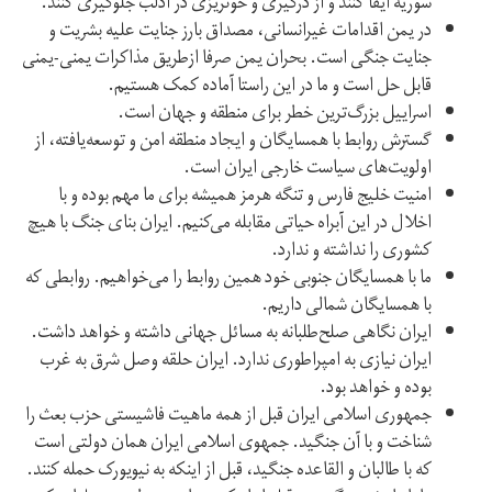
سوریه ایفا کنند و از درگیری و خونریزی در ادلب جلوگیری کنند.
در یمن اقدامات غیرانسانی، مصداق بارز جنایت علیه بشریت و
جنایت جنگی است. بحران یمن صرفا ازطریق مذاکرات یمنی-یمنی
قابل حل است و ما در این راستا آماده کمک هستیم.
اسراییل بزرگ‌ترین خطر برای منطقه و جهان است.
گسترش روابط با همسایگان و ایجاد منطقه امن و توسعه‌یافته، از
اولویت‌های سیاست خارجی ایران است.
امنیت خلیج فارس و تنگه هرمز همیشه برای ما مهم بوده و با
اخلال در این آبراه حیاتی مقابله می‌کنیم. ایران بنای جنگ با هیچ
کشوری را نداشته و ندارد.
ما با همسایگان جنوبی خود همین روابط را می‌خواهیم. روابطی که
با همسایگان شمالی داریم.
ایران نگاهی صلح‌طلبانه به مسائل جهانی داشته و خواهد داشت.
ایران نیازی به امپراطوری ندارد. ایران حلقه وصل شرق به غرب
بوده و خواهد بود.
جمهوری اسلامی ایران قبل از همه ماهیت فاشیستی حزب بعث را
شناخت و با آن جنگید. جمهوی اسلامی ایران همان دولتی است
که با طالبان و القاعده جنگید، قبل از اینکه به نیویورک حمله کنند.