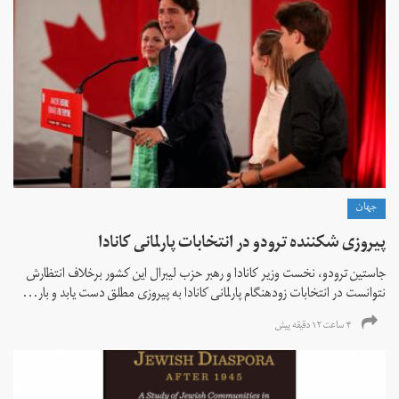
جهان
پیروزی شکننده ترودو در انتخابات پارلمانی کانادا
جاستین ترودو، نخست وزیر کانادا و رهبر حزب لیبرال این کشور برخلاف انتظارش
نتوانست در انتخابات زود‌هنگام پارلمانی کانادا به پیروزی مطلق دست یابد و بار...
۴ ساعت ۱۲ دقیقه پیش