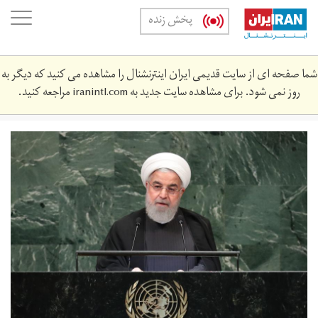
Skip
oggle
پخش زنده
to
ation
main
content
شما صفحه ای از سایت قدیمی ایران اینترنشنال را مشاهده می کنید که دیگر به
روز نمی شود. برای مشاهده سایت جدید به
iranintl.com
مراجعه کنید.
2018-
09-
7241202_hp1ee9p1emd6h_rtrmadp_3_un-
assembly.jpg