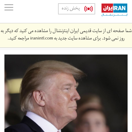
Skip
oggle
پخش زنده
to
ation
main
content
شما صفحه ای از سایت قدیمی ایران اینترنشنال را مشاهده می کنید که دیگر به
روز نمی شود. برای مشاهده سایت جدید به
iranintl.com
مراجعه کنید.
la-
pol-
updates-
trump-
tweets-
bill-
shuette-
governor.jpg