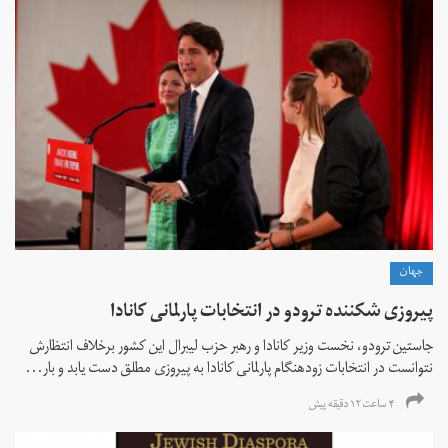
جهان
پیروزی شکننده ترودو در انتخابات پارلمانی کانادا
جاستین ترودو، نخست وزیر کانادا و رهبر حزب لیبرال این کشور برخلاف انتظارش
نتوانست در انتخابات زود‌هنگام پارلمانی کانادا به پیروزی مطلق دست یابد و بار...
۴ ساعت ۱۲ دقیقه پیش