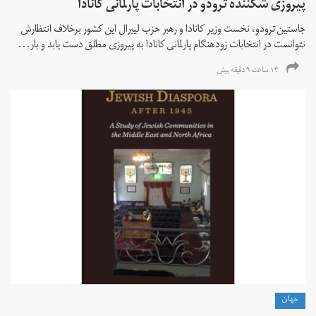
پیروزی شکننده ترودو در انتخابات پارلمانی کانادا
جاستین ترودو، نخست وزیر کانادا و رهبر حزب لیبرال این کشور برخلاف انتظارش
نتوانست در انتخابات زود‌هنگام پارلمانی کانادا به پیروزی مطلق دست یابد و بار...
۱۴ ساعت ۹ دقیقه پیش
جهان