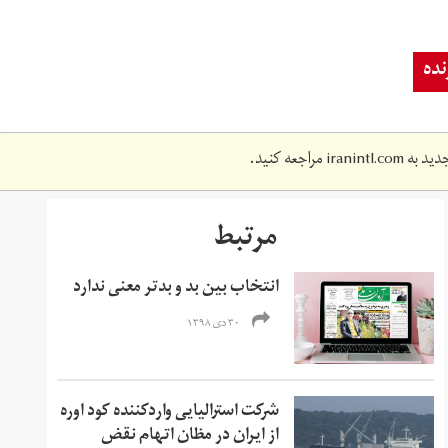
ده
دید به
iranintl.com
مراجعه کنید.
مرتبط
انتخاب بین بد و بدتر معنی ندارد
۳۰ دی ۱۳۹۸
شرکت استرالیایی وارد‌کننده کود اوره
از ایران در مظان اتهام نقض