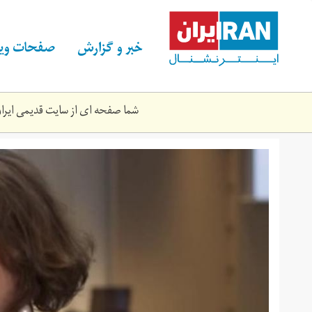
Skip
to
main
خبر و گزارش
صفحات ویژ
content
شما صفحه ای از سایت قدیمی ایران 
4bpucf6420a16419tjn_800c450.jpg