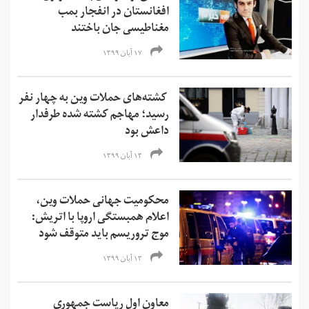
افغانستان در انفجار بمب
مغناطیسی جان باختند
۱۷ آبان ۱۳۹۹
کشته‌های حملات وین به چهار نفر
رسید؛ مهاجم کشته شده طرفدار
داعش بود
۱۳ آبان ۱۳۹۹
محکومیت جهانی حملات وین،
اعلام همبستگی اروپا با اتریش:
موج تروریسم باید متوقف شود
۱۳ آبان ۱۳۹۹
معاون اول ریاست‌ جمهوری