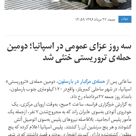
جهان
جمعه, ۲۷ مرداد ۱۳۹۶ ۱۳:۵۹
سه روز عزای عمومی در اسپانیا؛ دومین
حمله‌ی تروریستی خنثی شد
ساعاتی پس از
حمله‌ی مرگبار در بارسلون
، دومین حمله‌ی «تروریستی»
اسپانیا، در شهر ساحلی کمبریلز، واقع‌در ۱۲۰کیلومتری جنوب بارسلون،
بامداد روز جمعه ۲۷مردادماه رخ داد.
به گزارش خبرگزاری فرانسه، ساعت ۲صبح، به‌وقت اروپای مرکزی، یک
خودروی آئودی به‌سوی عابران راند که به مجروح‌شدن ۷ نفر، ازجمله یک
مأمور پلیس انجامید. بلافاصله نیروهای پلیس به‌سوی اتومبیل آتش
گشودند و هر پنج سرنشین آن را کشتند. پلیس اسپانیا اعلام کرده که پنج
مظنون کشته‌شده دارای کمربند انفجاری بودند و قصد داشتند که در شهر