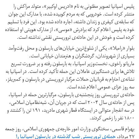
پلیس اسپانیا تصویر مظنونی به نام «ادریس اوکبیر»، متولد مراکش را
منتشر کرده است. خودرویی که به مردم کوبیده شده، با مدارک این جوان
که سابقه‌ی کیفری و زندان داشته، اجاره داده شده بود. این فرد با تسلیم
خود به پلیس اعلام کرد که برادرش «موسی»، از مدارک هویتی او استفاده
کرده است و خودش در این حادثه‌ی تروریستی نقشی نداشته است.
بلوار «رامبلا»، یکی از شلوغ‌ترین خیابان‌های بارسلون و محل رفت‌وآمد
بسیاری از شهروندان، گردشگران و هنرمندان خیابانی است.
ماریانو راخوی، نخست‌وزیر اسپانیا، به بارسلون رفته و بر ضرورت تسریع
تلاش‌ها برای دستگیری عاملان این حمله تأکید کرده است. در اسپانیا به
نشانه‌ی احترام به قربانیان حملات مرگبار تروریستی در بارسلون و کمبریلز،
سه روز عزای عمومی اعلام شده است.
حادثه‌ی تروریستی روز پنجشنبه‌ی بارسلون، مرگبارترین حمله در اسپانیا،
پس از حادثه‌ی سال ۲۰۰۴ است که در جریان آن، شبه‌‌نظامیان اسلامی،
در سه انفجار متوالی در ایستگاه قطار شهری مادرید، ۱۹۱ تن را کشتند و
۱۸۰۰ نفر را زخمی کردند.
بهرام قاسمی، سخنگوی وزارت امور خارجه‌ی جمهوری اسلامی، روز جمعه
۲۷ مرداد،
حمله‌ی تروریستی شب گذشته در بارسلون اسپانیا را