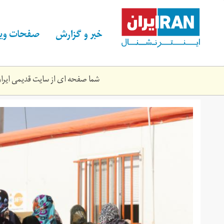
Skip
to
main
خبر و گزارش
صفحات ویژ
content
شما صفحه ای از سایت قدیمی ایران 
znn_swryh.jpg