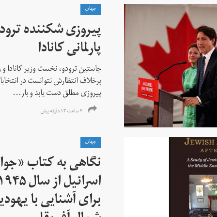
جهان
پیروزی شکننده ترودو
پارلمانی کانادا
جاستین ترودو، نخست وزیر کانادا و 
برخلاف انتظارش نتوانست در انتخابات ز
پیروزی مطلق دست یابد و بار...
۴ ساعت ۱۳ دقیقه پیش
جهان
نگاهی به کتاب «جوا
برای آشنایی با یهودیا