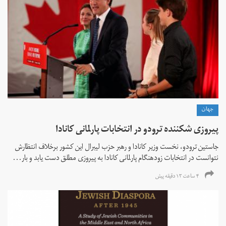
جهان
پیروزی شکننده ترودو در انتخابات پارلمانی کانادا
جاستین ترودو، نخست وزیر کانادا و رهبر حزب لیبرال این کشور برخلاف انتظارش
نتوانست در انتخابات زود‌هنگام پارلمانی کانادا به پیروزی مطلق دست یابد و بار...
۴ ساعت ۱۳ دقیقه پیش