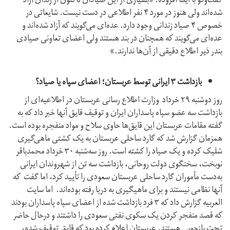
گفت‌وگو با ایلنا افزوده: «بسیاری از این صیادان تاکنون از زندان آزاد
شده‌اند ولی هنوز در مورد ۴ نفر اطلاعی در دست نیست. شایعاتی در
خصوص ۴ صیاد زندانی وجود دارد. عده‌ای می‌گویند که آزاد شده‌اند و
عده‌ای می‌گویند که همچنان در بند هستند ولی اعضای تعاونی صیادی
بندر دَیر اطلاع دقیقی از آن‌ها ندارند.»
بازداشت ۳ ایرانی توسط عربستان؛ اعضای سپاه یا صیاد؟
روز دوشنبه ۲۹ خرداد وزارت اطلاع رسانی عربستان در اطلاعیه‌ای از
بازداشت سه عضو سپاه پاسداران ایران و توقیف قایق آنها خبر داد که به
گفته مقامات عربستان این قایق‌ها حاوی سلاح و مواد منفجره بوده است.
همزمان گزارش شد که گارد ساحلی عربستان به یک کشتی ماهی‌گیری
شلیک کرده‌‎ و یک صیاد را کشته‌ است. روز سه‌شنبه ۳۰ خرداد محمدباقر
نوبخت، سخنگوی دولت روحانی، بازداشت سه تن از شهروندان ایرانی
به‌دست مأموران گارد ساحلی عربستان سعودی را تأیید کرد، اما گفت که
آنها نظامی نیستند و برای ماهیگیری به دریا رفته بوده‌اند. اما سایت
العربیه گزارش داد که ۳ فرد بازداشت شده از اعضای سپاه پاسداران بودند
که قصد منفجر کردن یک سکوی نفتی سعودی را داشتند و درحال حاضر
تحت بازجویی هستند. عربستان اعلام کرده بود که قایق توقیف شده،