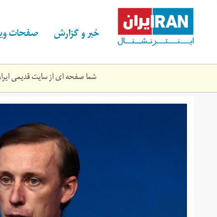
Skip
to
main
خبر و گزارش
صفحات ویژ
content
شما صفحه ای از سایت قدیمی ایران 
14613ef8-
6277-
11eb-
9099-
a38b7b3943_image_hires_073255.jpg