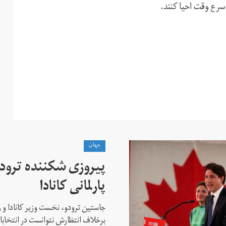
سرع وقت احیا کنند.
جهان
پیروزی شکننده ترودو
پارلمانی کانادا
جاستین ترودو، نخست وزیر کانادا و 
برخلاف انتظارش نتوانست در انتخابات ز