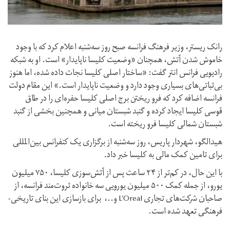
رانک ریستر، وزیر فرهنگ فرانسه صبح روز سه‌شنبه اعلام کرد که با وجود
خاموش شدن آتش، همچنان «وضعیت کلیسا ناپایدار» است. او به شبکه
رادیویی فرانس انتر گفت: «ساختار اصلی کلیسا نجات داده شده، اما هنوز
بی‌ثباتی‌های بسیاری وجود دارد و وضعیت ناپایدار است.» این مقام دولت
فرانسه اضافه کرد که فرو ریختن برج اصلی کلیسا حفره‌ای را در طاق
قوسی کلیسا ایجاد کرده و گنبد شبستان میانی و همچنین بخشی از گنبد
شبستان شمالی کلیسا فرو ریخته است.
هیدالگو، شهردار پاریس، روز سه‌شنبه از برگزاری یک کنفرانس بین‌المللی
برای تامین کمک مالی به کلیسا خبر داد.
با این حال، در کم‌تر از ۲۴ ساعت پس از آتش‌سوزی کلیسا، ۷۵۰ میلیون‌
یورو، از جمله کمک ۵۰۰ میلیون یورویی سه خانواده ثروت‌مند فرانسه، از
صاحبان شرکت‌های تجاری L’Oreal و..، برای بازسازی این بنای تاریخی-
فرهنگی تعهد شده است.