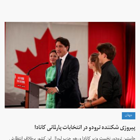
جهان
پیروزی شکننده ترودو در انتخابات پارلمانی کانادا
جاستین ترودو، نخست وزیر کانادا و رهبر حزب لیبرال این کشور برخلاف انتظارش