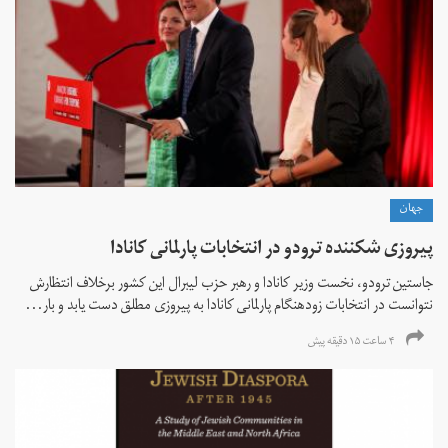
جهان
پیروزی شکننده ترودو در انتخابات پارلمانی کانادا
جاستین ترودو، نخست وزیر کانادا و رهبر حزب لیبرال این کشور برخلاف انتظارش
نتوانست در انتخابات زود‌هنگام پارلمانی کانادا به پیروزی مطلق دست یابد و بار...
۴ ساعت ۱۵ دقیقه پیش