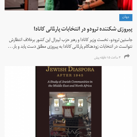
جهان
پیروزی شکننده ترودو در انتخابات پارلمانی کانادا
جاستین ترودو، نخست وزیر کانادا و رهبر حزب لیبرال این کشور برخلاف انتظارش
نتوانست در انتخابات زود‌هنگام پارلمانی کانادا به پیروزی مطلق دست یابد و بار...
۴ ساعت ۱۵ دقیقه پیش